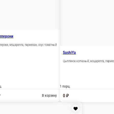
Пицца недели Карбонара 30 
Бекон, моцарелла, лук красный, помидор, 
нч, соус бургер
676 г.
459 ₽
В корзину