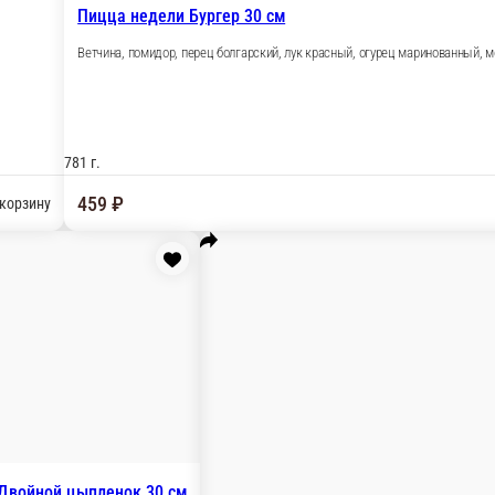
 помидор, соус песто, соус ранч
В корзину