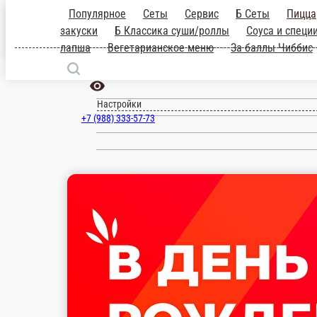
Популярное
Сеты
Сервис
Б Сеты
блюда
Десерты 2025
Б Салаты-за
Новороссийск
роллы
Темпурные роллы
Классика
Го
товары.
ru
Настройки
+7 (988) 333-57-73