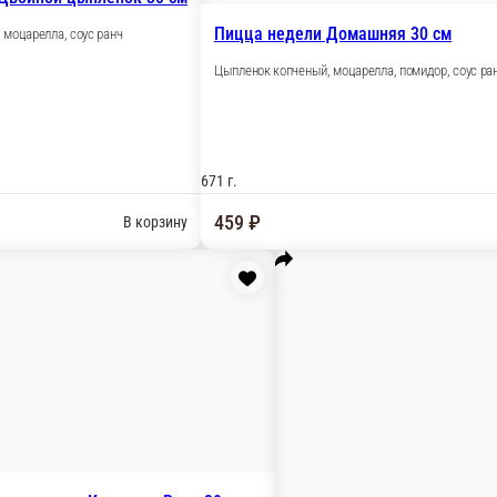
й, огурец маринованный, моцарелла, соус бургер, соус томатн