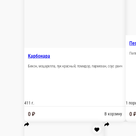
Пицца недели Домашняя 30 см
Цыпленок копченый, моцарелла, помидор, соус ра
671 г.
459 ₽