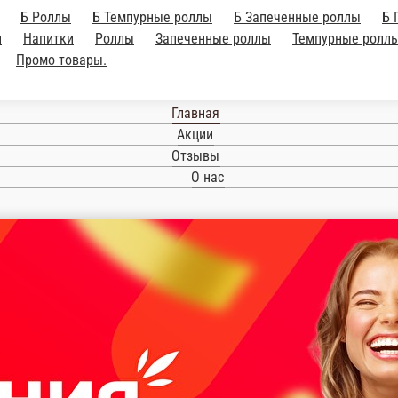
Пицца
Б Роллы
Б Темпурные роллы
Б Зап
куски
Б Классика суши/роллы
Соуса и специ
рячее и салаты
WOK-лапша
Вегетарианское ме
Главная
Акции
Отзывы
О нас