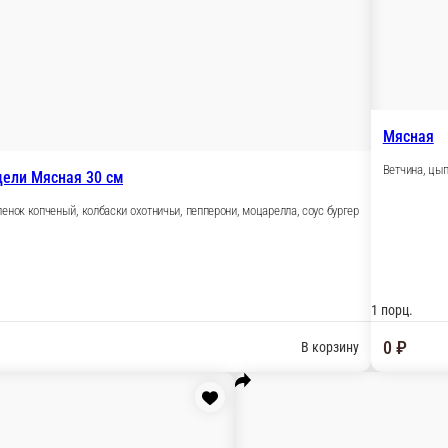
Цыпленок копченый, моцарелла, соус ранч
644 г.
459 ₽
В корзину