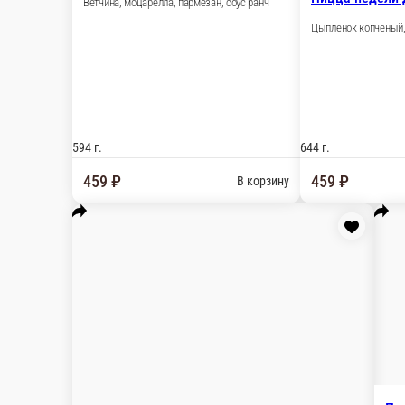
Пицца недели Бургер 30 см
Ветчина, помидор, перец болгарский, лук красны