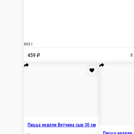
Пицца недели SushiYa 30 см
Цыпленок копченый, моцарелла, пармезан, фета,
663 г.
459 ₽