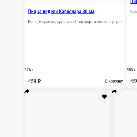
781 г.
459 ₽
Пицца недели Ветчина сыр 30 см
Ветчина, моцарелла, пармезан, соус ранч