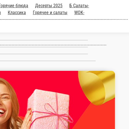
еченные роллы
Б Горячие
и
Напитки
Роллы
Запеченные
ню
За баллы Чиббис
Промо