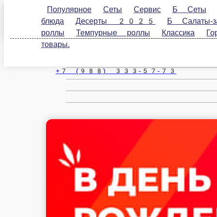
Популярное
Сеты
Сервис
Б Сеты
Пицца
Новороссийск
закуски
Б Классика суши/роллы
Соуса и специ
лапша
Вегетарианское меню
За баллы Чиббис
ru
Настройки
+7 (988) 333-57-73