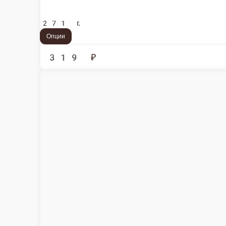
XL Калифорния сливочная 10 шт
Состав: рис, нори, краб микс, огурец, икра масаго, сыр сливочный
286 г.
Опции
26