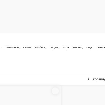
, такуан, икра масаго, соус цезарь
271 г.
Опции
319 ₽
В корзину