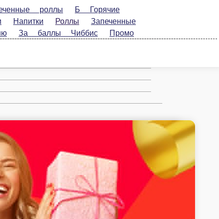
Горячие блюда
Десерты 2025
Б Салаты-
ы
Классика
Горячее и салаты
WOK-