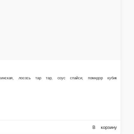
479 ₽
Криспи с креветкой 8 шт
Состав: рис, нори, краб микс, креветка тигровая, икра мас