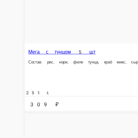
Состав: рис, нори, филе тунца, краб микс, сыр сливочный, салат айсберг
251 г.
309 ₽