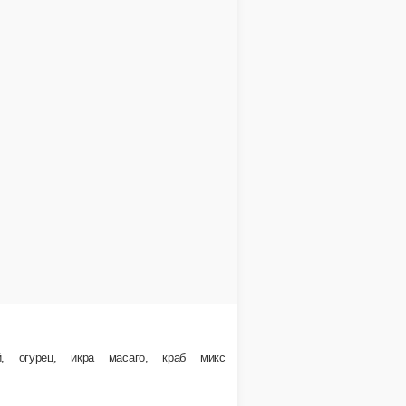
Тунец тар тар спайси 8 шт
Состав: рис, нори, сыр сливочный, краб микс, огурец, тун
, соус спайси, помидор кубик
266 г.
299 ₽
В корзину