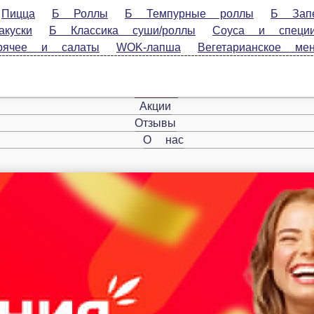
Б Роллы
Б Темпурные роллы
Б Запеченные роллы
Б 
и
Напитки
Роллы
Запеченные роллы
Темпурные ролл
Промо товары.
Главная
Акции
Отзывы
О нас