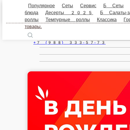
Популярное
Сеты
Сервис
Б Сеты
Пицца
Новороссийск
закуски
Б Классика суши/роллы
Соуса и специ
лапша
Вегетарианское меню
За баллы Чиббис
ru
Настройки
+7 (988) 333-57-73