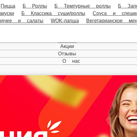
Б Роллы
Б Темпурные роллы
Б Запеченные роллы
Б 
и
Напитки
Роллы
Запеченные роллы
Темпурные ролл
Промо товары.
Главная
Акции
Отзывы
О нас