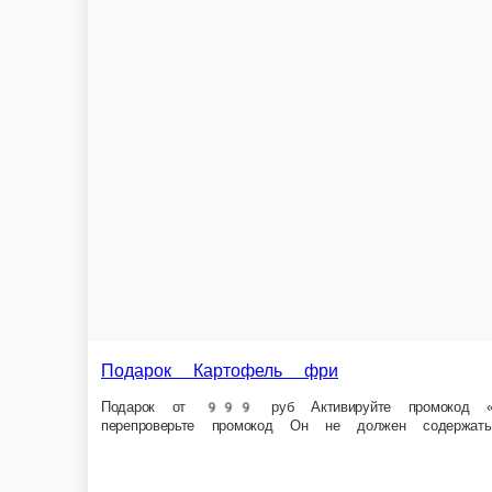
Подарок Картофель фри
Подарок от 999 руб Активируйте промокод «Подарок30» в корзине Това
«Подарок30»
140 г.