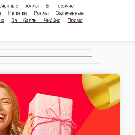
Горячие блюда
Десерты 2025
Б Салаты-
ы
Классика
Горячее и салаты
WOK-