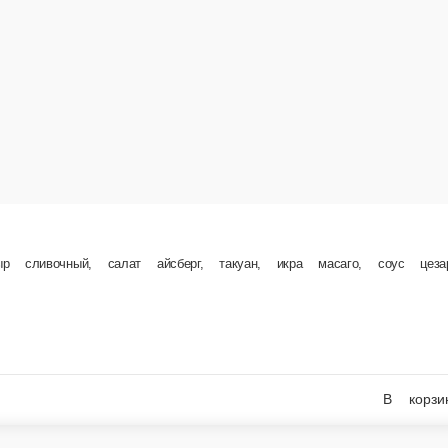
г, такуан, икра масаго, соус цезарь
1 шт.
0 ₽
В корзину
В корзину