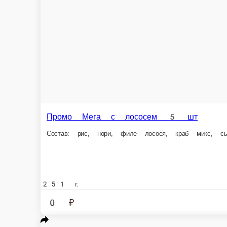
Промо Мега с лососем 5 шт
Состав: рис, нори, филе лосося, краб микс, сыр сливочный, салат айсбер
251 г.
0 ₽