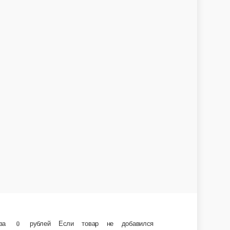
окод Не должен содержать пробелы Должен соответствовать в точности