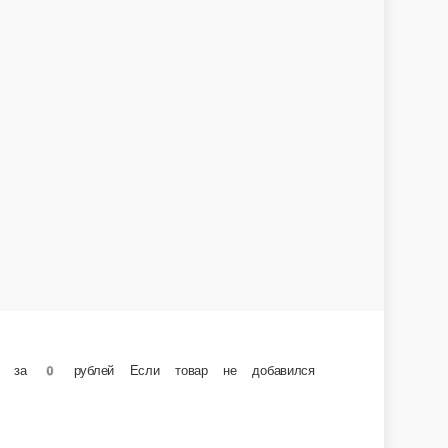
окод Он не должен содержать пробелы Должен соответствовать в точности