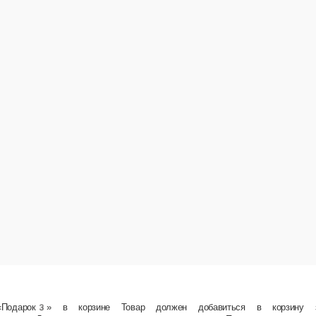
 должен добавиться в корзину за 0 рублей Если товар не добавился перепроверьте пром