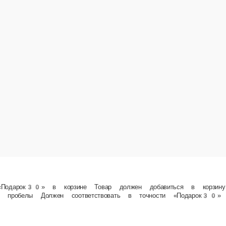
р должен добавиться в корзину за 0 рублей Если товар не добавился перепроверьте пром