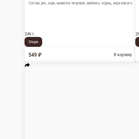
Акинава
Состав: филе угря, филе лосося, креветка тигровая, огурец, икр
268 г.
Опции
729 ₽
В корзину