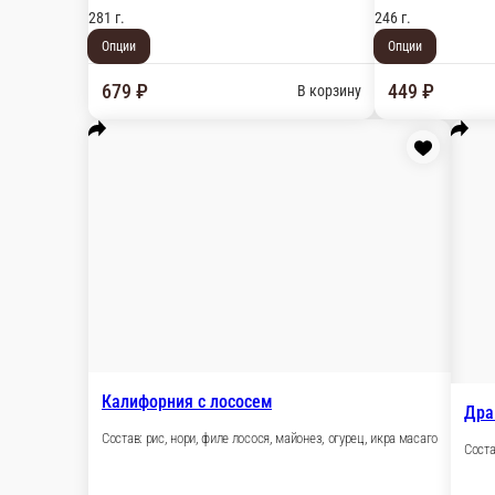
Филадельфия классика
Состав: рис, нори, сыр сливочный, филе лосося
281 г.
Опции
679 ₽
В корзину