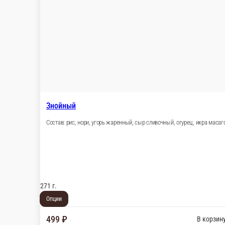
Дракон с креветкой лайт
Состав: рис, нори, сыр сливочный, краб микс, креветка тигрова
271 г.
Опции
389 ₽
В корзину