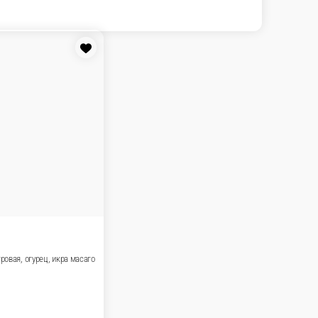
акуски
Б Классика суши/роллы
Соуса и
ы Чиббис
Промо товары.