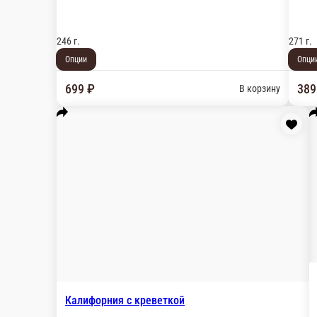
Креветка темпура в икре
Состав: рис, нори, креветка темпура, икра масаго, краб микс
246 г.
Опции
449 ₽
В корзину