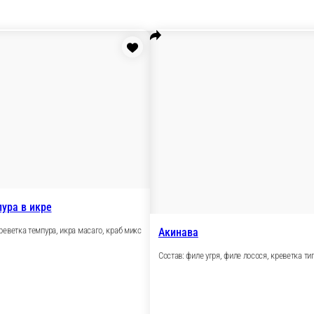
ллы
Б Запеченные роллы
Б Горячие блюда
Десерты 2025
Б Салаты-з
ссика
Горячее и салаты
WOK-лапша
Вегетарианское меню
За балл