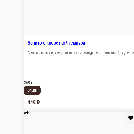
Калифорния с лососем
Состав: рис, нори, филе лосося, майонез, огурец, икра масаго
246 г.
Опции
699 ₽
В корзину