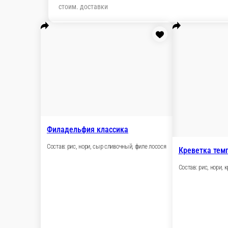
119 ₽
стоим. доставки
Популярное
Сеты
Сервис
Б Сеты
Пицца
Б Роллы
Б Темпурные ро
специи
Напитки
Роллы
Запеченные роллы
Темпурные роллы
Кла