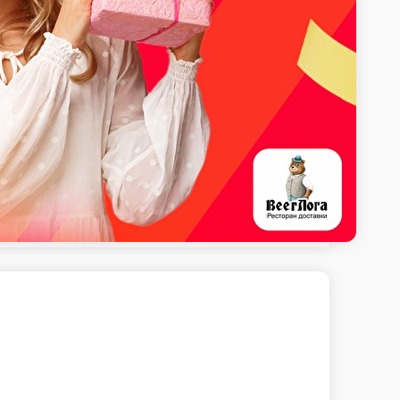
с уннаги
ннаги