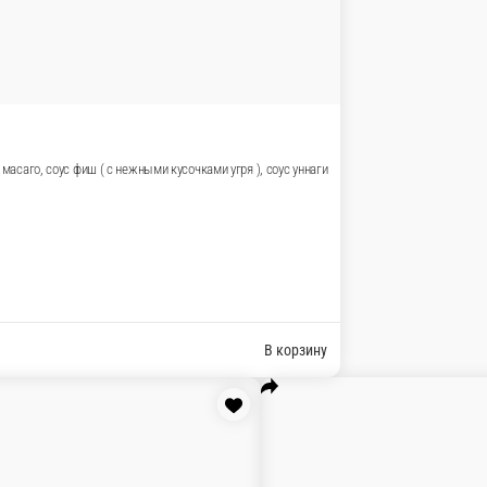
, икра масаго, соус фиш ( с нежными кусочками угря ), соус унна
с сырный, соус уннаги