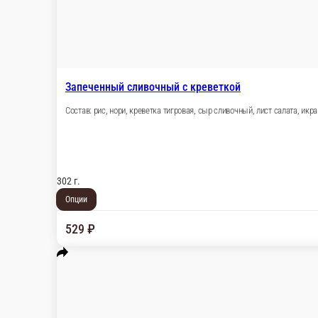
Запеченный сливочный с лососем терияки
Состав: рис, нори, лосось терияки, сыр сливочный, лист салата
302 г.
Опции
569 ₽
В корзину
Нежный с угрем
Состав: рис, нори, сыр сливочный, филе угря, лист салата, соу
272 г.
Опции
389 ₽
В корзину
Запеченный сливочный с масляной