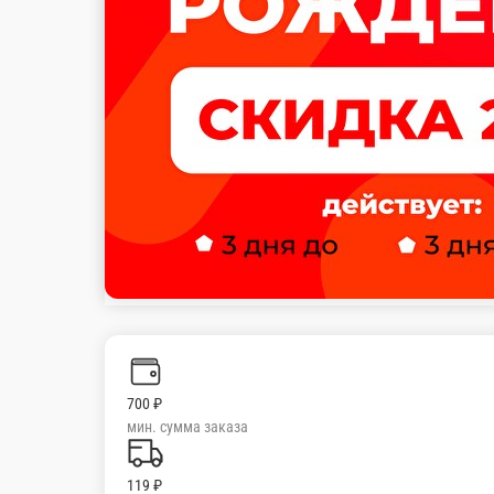
Запеченный сливочный с крабом
Состав: рис, нори, краб микс, сыр сливочный, лист салата, икр
302 г.
Опции
389 ₽
В корзину
Такара с креветкой
Состав: рис, нори, сыр сливочный, креветка тигровая, огурец,
285 г.
Опции
409 ₽
В корзину
Запеченный сливочный с креветкой
Состав: рис, нори, креветка тигровая, сыр сливочный, лист сал