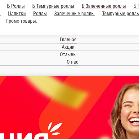
ллы
Б Запеченные роллы
Б Горячие блюда
Десерты 2025
Б Салаты-з
ссика
Горячее и салаты
WOK-лапша
Вегетарианское меню
За балл