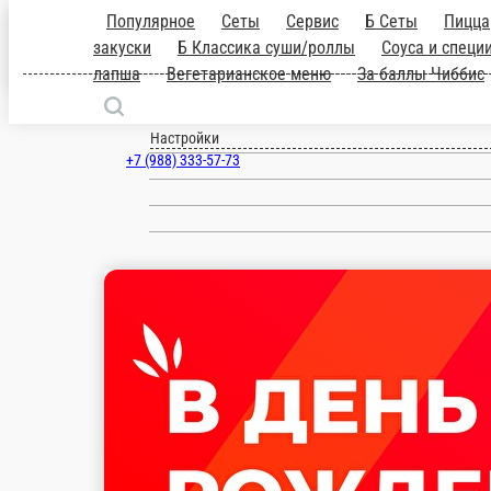
Новороссийск
ru
Настройки
+7 (988) 333-57-73
Главная
Акции
Отзывы
О нас
700 ₽
мин. сумма заказа
119 ₽
стоим. доставки
Популярное
Сеты
Сервис
Б Сеты
Пицца
Б Роллы
Б Темпурные ро
специи
Напитки
Роллы
Запеченные роллы
Темпурные роллы
Кла