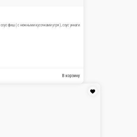
ата, соус сырный, соус уннаги
кра масаго, соус фиш ( с нежными кусочками угря ), соус уннаги