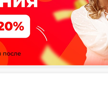
а масаго, соус фиш ( с нежными кусочками угря ), соус уннаги
 лук зеленый, сушеные хлопья тунца копченого, соус сырный, соу
ата, икра масаго, соус фиш ( с нежными кусочками угря ), соус у