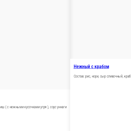
й, икра масаго, соус фиш ( с нежными кусочками угря ), соус у
т салата, соус сырный, соус уннаги
а масаго, соус фиш ( с нежными кусочками угря ), соус уннаги