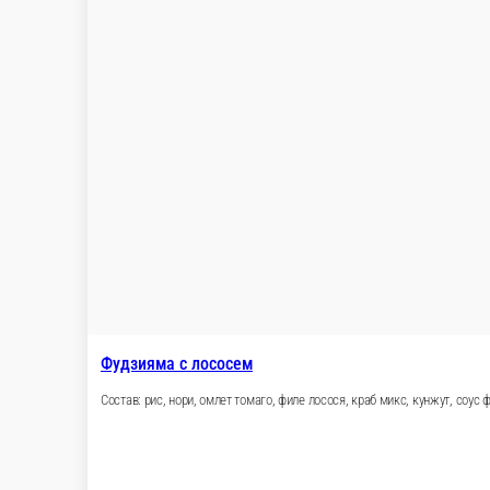
Состав: рис, нори, филе копченой масляной рыбы, сыр сливочны
302 г.
Опции
489 ₽
В корзину
Нежный с курицей
Состав: рис, нори, сыр сливочный, филе копченое куриное, лис
272 г.
Опции
249 ₽
В корзину
Запеченный сливочный с угрем
Состав: рис, нори, филе угря, сыр сливочный, лист салата, икр
302 г.
Опции