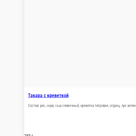
Фудзияма с креветкой темпура
Состав: рис, нори, омлет томаго, креветка темпура, краб микс,
343 г.
Опции
519 ₽
В корзину
Такара чикен
Состав: рис, нори, сыр сливочный, филе куриное копченое, ог
282 г.
Опции
309 ₽
В корзину
Нежный с томаго
Состав: рис, нори, сыр сливочный, омлет томаго, лист салата, 
272 г.