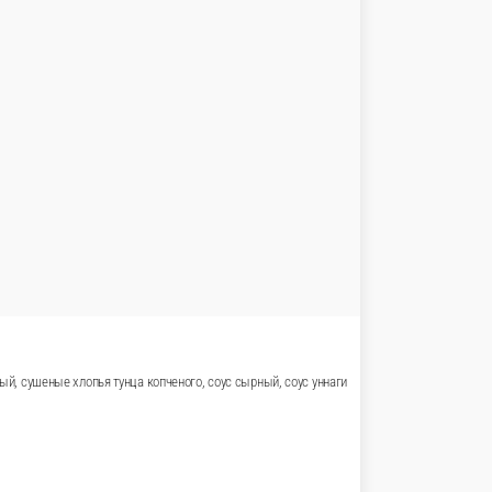
 кунжут, соус фиш ( с нежными кусочками угря ), соус уннаги
урец, лук зеленый, сушеные хлопья тунца копченого
соус сырный, соус уннаги