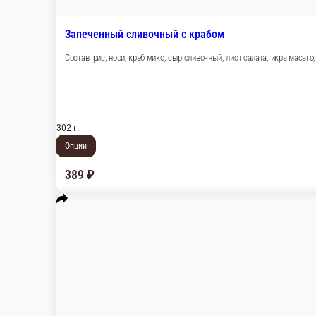
239 ₽
В корзину
Нежный с креветкой
Состав: рис, нори, сыр сливочный, креветка тигровая, лист сал
272 г.
Опции
359 ₽
В корзину
Запеченный сливочный с лососем
Состав: рис, нори, филе лосося, сыр сливочный, лист салата, и
302 г.
Опции
599 ₽
В корзину