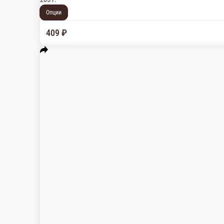
Опции
209 ₽
В корзину
Такара с крабом
Состав: рис, нори, сыр сливочный, краб микс , огурец, лук зе
285 г.
Опции
299 ₽
В корзину
Фудзияма чикен
Состав: рис, нори, омлет томаго, филе копченое куриное, краб 
323 г.
Опции
339 ₽
В корзину