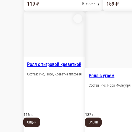
Ролл с тигровой креветкой
Состав: Рис, Нори, Креветка тигровая
Ролл с угрем
Состав: Рис, Нори, Филе угря,
116 г.
132 г.
Опции
Опции
199 ₽
249 ₽
В корзину