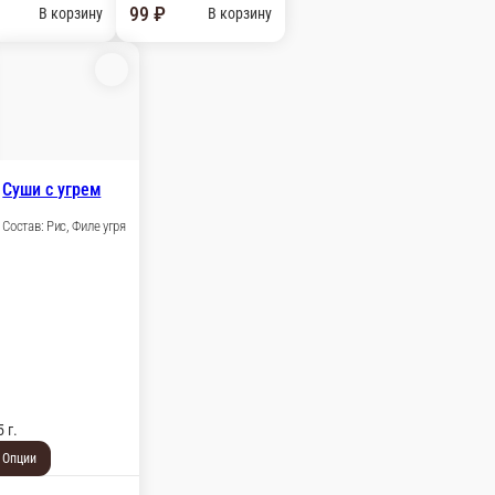
Суши с угрем
Состав: Рис, Филе угря
5 г.
Опции
129 ₽
В корзину