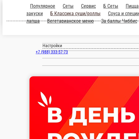
Популярное
Сеты
Сервис
Б Сеты
Пицца
закуски
Б Классика суши/роллы
Соуса и специ
Новороссийск
лапша
Вегетарианское меню
За баллы Чиббис
ru
Настройки
+7 (988) 333-57-73