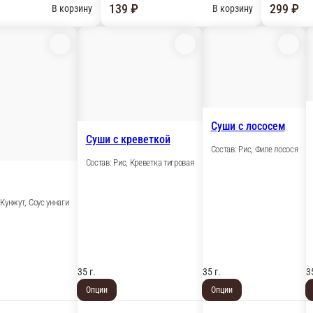
Суши с лососем
Суши с креветкой
Состав: Рис, Филе лосося
Состав: Рис, Креветка тигровая
 Кунжут, Соус уннаги
35 г.
35 г.
3
Опции
Опции
109 ₽
149 ₽
В корзину
В корзину
В корзину