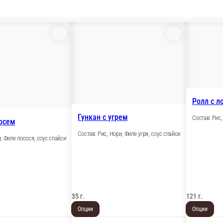
Ролл с л
Гункан с угрем
Состав: Рис
сосем
Состав: Рис, Нори, Филе угря, соус спайси
, Филе лосося, соус спайси
35 г.
121 г.
Опции
Опции
139 ₽
299 ₽
В корзину
В корзину