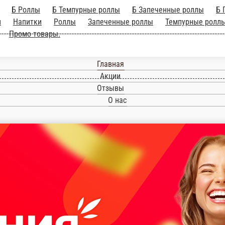
Б Роллы
Б Темпурные роллы
Б Запеченные роллы
Б 
и
Напитки
Роллы
Запеченные роллы
Темпурные ролл
Промо товары.
Главная
Акции
Отзывы
О нас