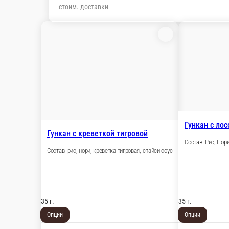
Гункан с ло
Гункан с креветкой тигровой
Состав: Рис, Нори
Состав: рис, нори, креветка тигровая, спайси соус
35 г.
35 г.
Опции
Опции
119 ₽
159 ₽
В корзину