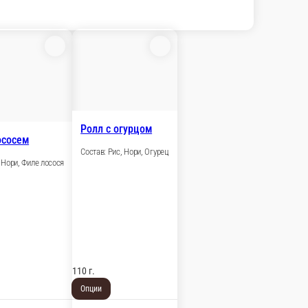
Ролл с огурцом
ососем
Состав: Рис, Нори, Огурец
, Нори, Филе лосося
110 г.
Опции
99 ₽
В корзину
В корзину